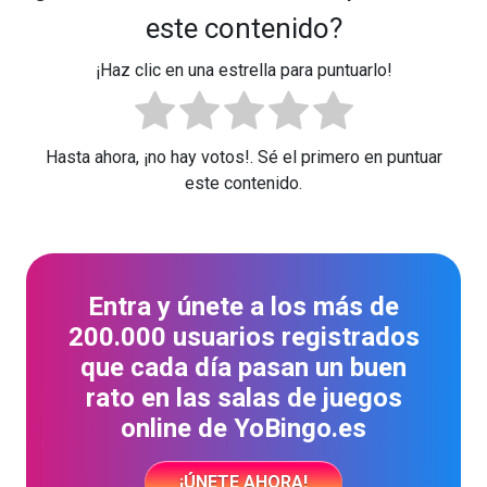
este contenido?
¡Haz clic en una estrella para puntuarlo!
Hasta ahora, ¡no hay votos!. Sé el primero en puntuar
este contenido.
Entra y únete a los más de
200.000 usuarios registrados
que cada día pasan un buen
rato en las salas de juegos
online de YoBingo.es
¡ÚNETE AHORA!