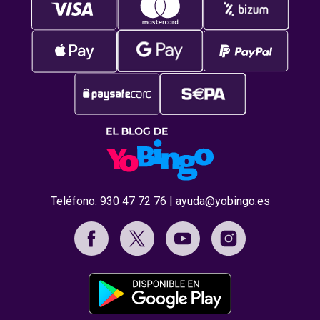
Teléfono:
930 47 72 76
|
ayuda@yobingo.es