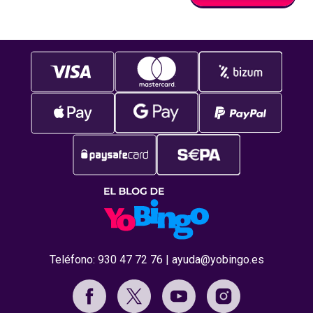
Teléfono:
930 47 72 76
|
ayuda@yobingo.es