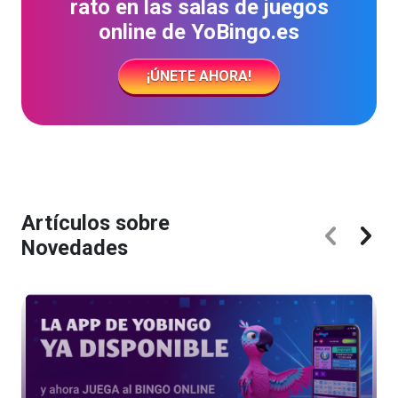
rato en las salas de juegos
online de YoBingo.es
¡ÚNETE AHORA!
Artículos sobre
Novedades