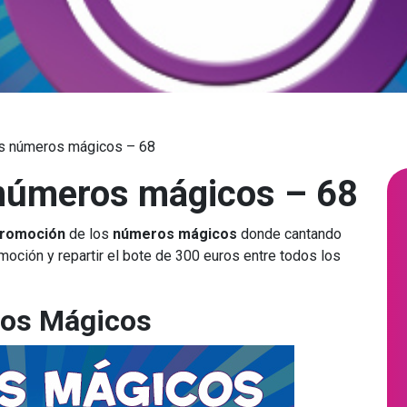
s números mágicos – 68
 números mágicos – 68
romoción
de los
números mágicos
donde cantando
moción y repartir el bote de 300 euros entre todos los
os Mágicos