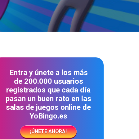
Entra y únete a los más
de 200.000 usuarios
registrados que cada día
pasan un buen rato en las
salas de juegos online de
YoBingo.es
¡ÚNETE AHORA!