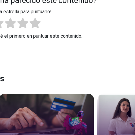
 ha parecido este contenido?
a estrella para puntuarlo!
Sé el primero en puntuar este contenido.
es