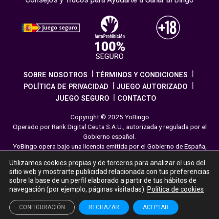
SOBRE NOSOTROS
TÉRMINOS Y CONDICIONES
POLÍTICA DE PRIVACIDAD
JUEGO AUTORIZADO
JUEGO SEGURO
CONTACTO
Copyright © 2025 YoBingo
Operado por Rank Digital Ceuta S.A.U., autorizada y regulada por el
Gobierno español.
YoBingo opera bajo una licencia emitida por el Gobierno de España,
cumpliendo con todas las normativas de seguridad y
Utilizamos cookies propias y de terceros para analizar el uso del
responsabilidad en los juegos online. El juego es una forma de
sitio web y mostrarte publicidad relacionada con tus preferencias
entretenimiento cuya finalidad es ofrecer diversión y emoción a los
sobre la base de un perfil elaborado a partir de tus hábitos de
jugadores en nuestra página web. Juega con moderación siguiendo
navegación (por ejemplo, páginas visitadas).
Política de cookies
las pautas recomendadas para el juego responsable.
CONFIGURACIÓN
RECHAZAR
ACEPTAR