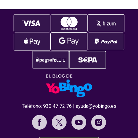
Teléfono:
930 47 72 76
|
ayuda@yobingo.es