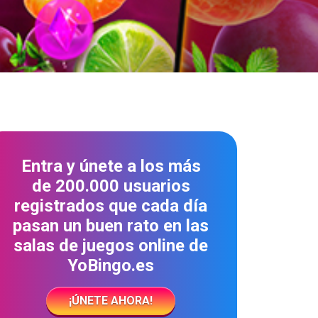
Entra y únete a los más
de 200.000 usuarios
registrados que cada día
pasan un buen rato en las
salas de juegos online de
YoBingo.es
¡ÚNETE AHORA!