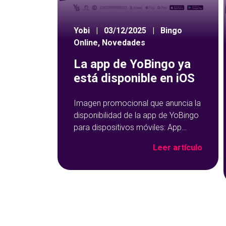
Yobi
|
03/12/2025
|
Bingo
Online
,
Novedades
La app de YoBingo ya
está disponible en iOS
Imagen promocional que anuncia la
disponibilidad de la app de YoBingo
para dispositivos móviles: App
Store y Google Play sobre un fondo
Leer artículo
azul con detalles geométricos.