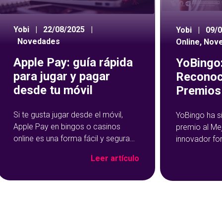
Yobi
|
22/08/2025
|
Yobi
|
09/
Novedades
Online
,
Nov
Apple Pay: guía rápida
YoBingo:
para jugar y pagar
Reconoc
desde tu móvil
Premios 
Si te gusta jugar desde el móvil,
YoBingo ha s
Apple Pay en bingos o casinos
premio al Me
online es una forma fácil y segura
innovador fo
de hacer tus depósitos. Este
Show de YoBi
Leer artículo
método de pago se ha vuelto muy
que ha trans
popular precisamente por su
del bingo onl
rapidez y facilidad de uso: con un
más entreteni
par de toques en tu dispositivo, ya
El reconocim
habrás cargado salgo en tu
durante la c