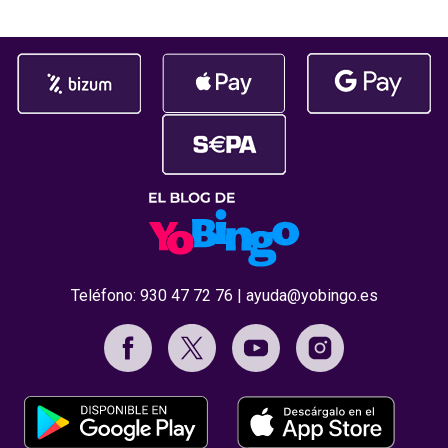
Premios Jdigi
celebrada
Teléfono:
930 47 72 76
|
ayuda@yobingo.es