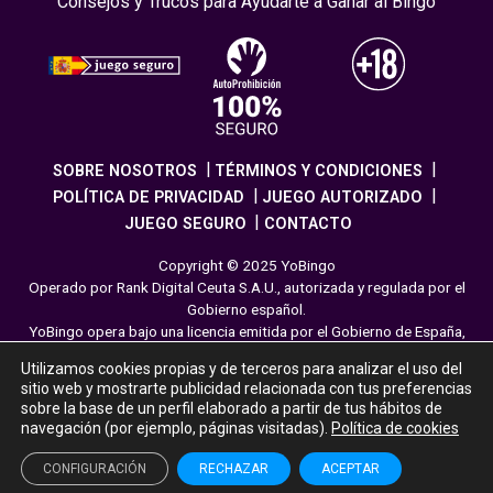
Consejos y Trucos para Ayudarte a Ganar al Bingo
SOBRE NOSOTROS
TÉRMINOS Y CONDICIONES
POLÍTICA DE PRIVACIDAD
JUEGO AUTORIZADO
JUEGO SEGURO
CONTACTO
Copyright © 2025 YoBingo
Operado por Rank Digital Ceuta S.A.U., autorizada y regulada por el
Gobierno español.
YoBingo opera bajo una licencia emitida por el Gobierno de España,
cumpliendo con todas las normativas de seguridad y
Utilizamos cookies propias y de terceros para analizar el uso del
responsabilidad en los juegos online. El juego es una forma de
sitio web y mostrarte publicidad relacionada con tus preferencias
entretenimiento cuya finalidad es ofrecer diversión y emoción a los
sobre la base de un perfil elaborado a partir de tus hábitos de
jugadores en nuestra página web. Juega con moderación siguiendo
navegación (por ejemplo, páginas visitadas).
Política de cookies
las pautas recomendadas para el juego responsable.
CONFIGURACIÓN
RECHAZAR
ACEPTAR