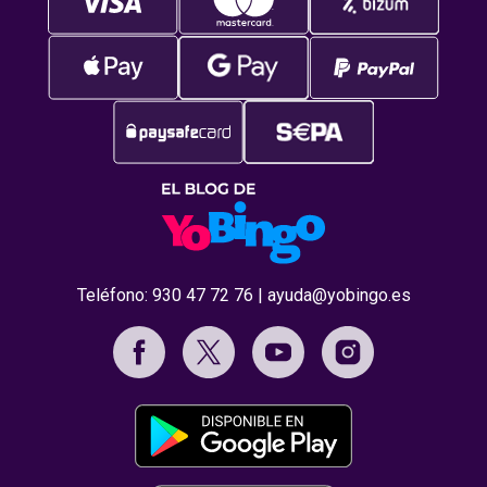
Teléfono:
930 47 72 76
|
ayuda@yobingo.es