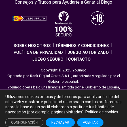
Consejos y Trucos para Ayudarte a Ganar al Bingo
SOBRE NOSOTROS
TÉRMINOS Y CONDICIONES
POLÍTICA DE PRIVACIDAD
JUEGO AUTORIZADO
JUEGO SEGURO
CONTACTO
Copyright © 2025 YoBingo
Operado por Rank Digital Ceuta S.A.U., autorizada y regulada por el
Gobierno español.
YoBingo opera bajo una licencia emitida por el Gobierno de España,
cumpliendo con todas las normativas de seguridad y
Utilizamos cookies propias y de terceros para analizar el uso del
responsabilidad en los juegos online. El juego es una forma de
sitio web y mostrarte publicidad relacionada con tus preferencias
entretenimiento cuya finalidad es ofrecer diversión y emoción a los
sobre la base de un perfil elaborado a partir de tus hábitos de
jugadores en nuestra página web. Juega con moderación siguiendo
navegación (por ejemplo, páginas visitadas).
Política de cookies
las pautas recomendadas para el juego responsable.
CONFIGURACIÓN
RECHAZAR
ACEPTAR