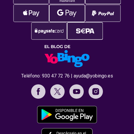
Teléfono:
930 47 72 76
|
ayuda@yobingo.es