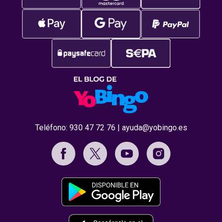
Teléfono:
930 47 72 76
|
ayuda@yobingo.es