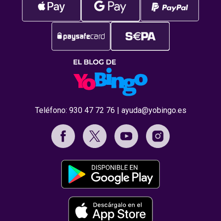
Teléfono:
930 47 72 76
|
ayuda@yobingo.es