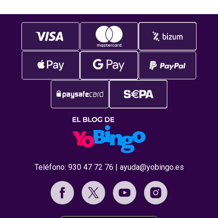
Teléfono:
930 47 72 76
|
ayuda@yobingo.es