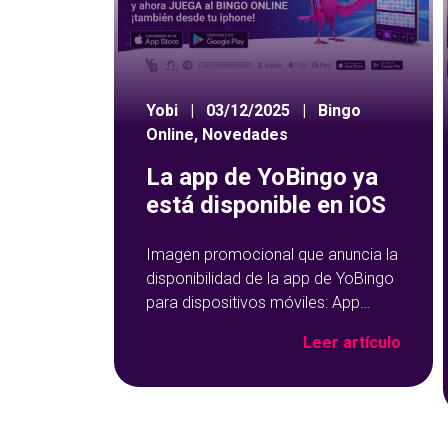
Yobi
|
03/12/2025
|
Bingo
Online
,
Novedades
La app de YoBingo ya
está disponible en iOS
Imagen promocional que anuncia la
disponibilidad de la app de YoBingo
para dispositivos móviles: App
Store y Google Play sobre un fondo
Leer artículo
azul con detalles geométricos.