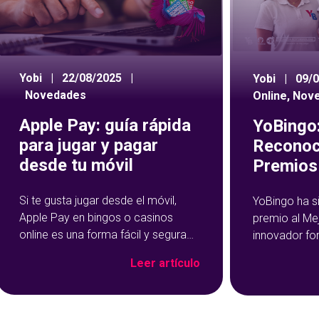
Yobi
|
22/08/2025
|
Yobi
|
09/
Novedades
Online
,
Nov
Apple Pay: guía rápida
YoBingo:
para jugar y pagar
Reconoc
desde tu móvil
Premios 
Si te gusta jugar desde el móvil,
YoBingo ha s
Apple Pay en bingos o casinos
premio al Me
online es una forma fácil y segura
innovador fo
de hacer tus depósitos. Este
Show de YoBi
Leer artículo
método de pago se ha vuelto muy
que ha trans
popular precisamente por su
del bingo onl
rapidez y facilidad de uso: con un
más entreteni