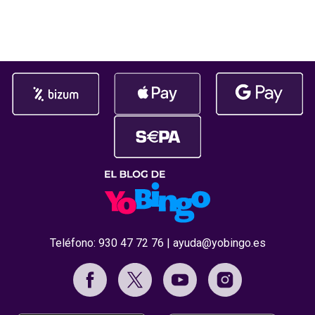
par de toques en tu dispositivo, ya
El reconocim
habrás cargado salgo en tu
durante la c
Premios Jdigi
celebrada
Teléfono:
930 47 72 76
|
ayuda@yobingo.es