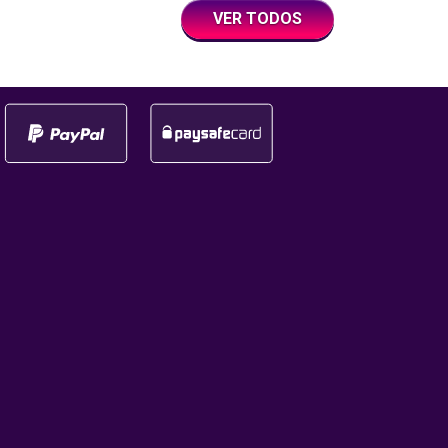
con un giro a la semana con
iento tuvo lugar
VER TODOS
premios en efectivo y
eremonia de los
multiplicadores. ¿Qué es la
tal 2025, que fue