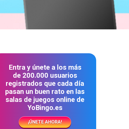
Entra y únete a los más
de 200.000 usuarios
registrados que cada día
pasan un buen rato en las
salas de juegos online de
YoBingo.es
¡ÚNETE AHORA!