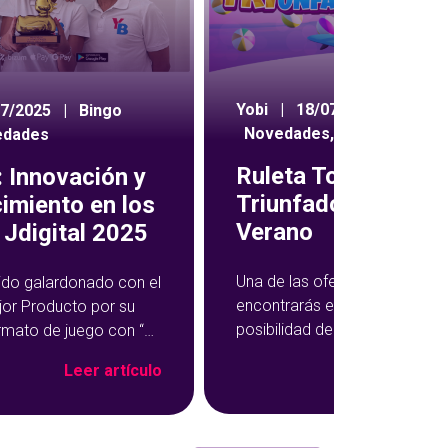
Yobi
|
18/07/2024
|
07/2025
|
Bingo
Novedades
,
Ruleta
edades
Ruleta Todos Som
 Innovación y
Triunfadores de
imiento en los
Verano
Jdigital 2025
Una de las ofertas semanales
ido galardonado con el
encontrarás en YoBingo te da 
jor Producto por su
posibilidad de multiplicar tus
rmato de juego con “El
ganancias en una rueda de pr
ngo”, una propuesta
Leer ar
Leer artículo
Se trata de la promoción Tod
formado la experiencia
Somos Triunfadores, que te d
ine en una vivencia aún
acceso a la ruleta para jugar b
da, social y divertida.