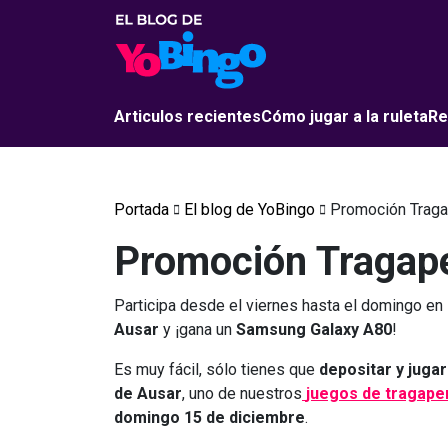
Articulos recientes
Cómo jugar a la ruleta
Re
Portada
El blog de YoBingo
Promoción Traga
Promoción Tragap
Participa desde el viernes hasta el domingo en
Ausar
y ¡gana un
Samsung Galaxy A80
!
Es muy fácil, sólo tienes que
depositar y juga
de Ausar
, uno de nuestros
juegos de tragape
domingo 15 de diciembre
.