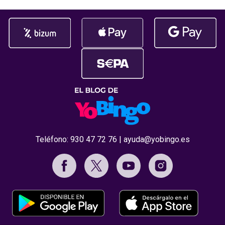
celebrada
Teléfono:
930 47 72 76
|
ayuda@yobingo.es