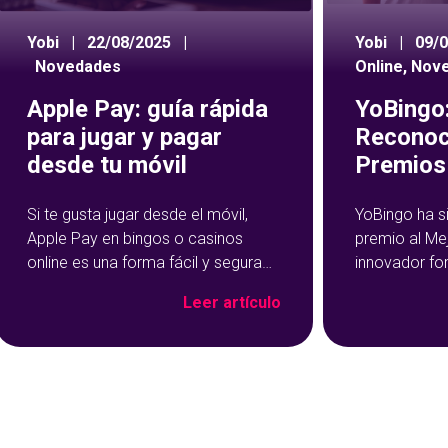
Yobi
|
22/08/2025
|
Yobi
|
09/
Novedades
Online
,
Nov
Apple Pay: guía rápida
YoBingo:
para jugar y pagar
Reconoc
desde tu móvil
Premios 
Si te gusta jugar desde el móvil,
YoBingo ha s
Apple Pay en bingos o casinos
premio al Me
online es una forma fácil y segura
innovador fo
de hacer tus depósitos. Este
Show de YoBi
Leer artículo
método de pago se ha vuelto muy
que ha trans
popular precisamente por su
del bingo onl
rapidez y facilidad de uso: con un
más entreteni
par de toques en tu dispositivo, ya
El reconocim
habrás cargado salgo en tu
durante la c
Premios Jdigi