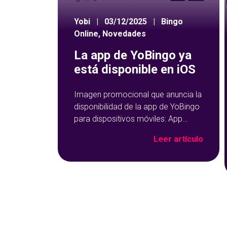
Yobi
|
03/12/2025
|
Bingo
Online
,
Novedades
La app de YoBingo ya
está disponible en iOS
Imagen promocional que anuncia la
disponibilidad de la app de YoBingo
para dispositivos móviles: App
Store y Google Play sobre un fondo
Leer artículo
azul con detalles geométricos.