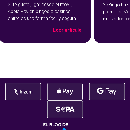
Si te gusta jugar desde el móvil,
YoBingo ha s
Apple Pay en bingos o casinos
premio al Me
online es una forma fácil y segura
innovador fo
de hacer tus depósitos. Este
Show de YoBi
Leer artículo
método de pago se ha vuelto muy
que ha trans
popular precisamente por su
del bingo onl
rapidez y facilidad de uso: con un
más entreteni
par de toques en tu dispositivo, ya
El reconocim
habrás cargado salgo en tu
durante la c
Premios Jdigi
celebrada