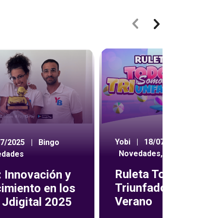
Yobi
|
18/07/2024
|
07/2025
|
Bingo
Novedades
,
Ruleta
edades
Ruleta Todos Som
 Innovación y
Triunfadores de
imiento en los
Verano
Jdigital 2025