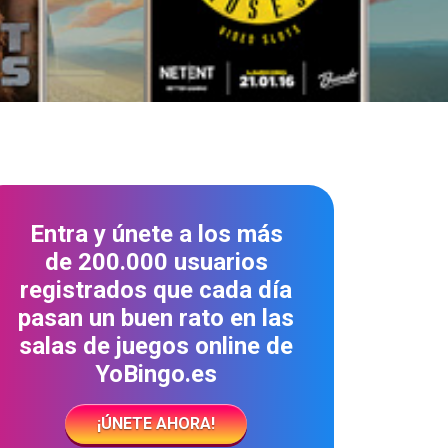
Entra y únete a los más
de 200.000 usuarios
registrados que cada día
pasan un buen rato en las
salas de juegos online de
YoBingo.es
¡ÚNETE AHORA!