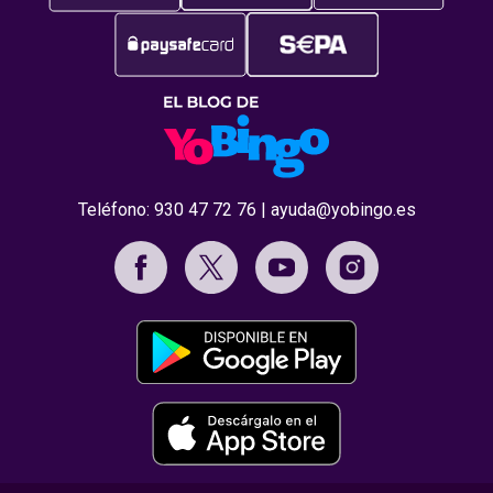
Teléfono:
930 47 72 76
|
ayuda@yobingo.es