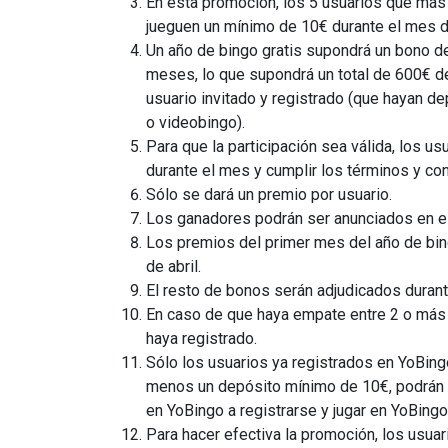
En esta promoción, los 5 usuarios que más a
jueguen un mínimo de 10€ durante el mes de
Un año de bingo gratis supondrá un bono de
meses, lo que supondrá un total de 600€ d
usuario invitado y registrado (que hayan d
o videobingo).
Para que la participación sea válida, los u
durante el mes y cumplir los términos y c
Sólo se dará un premio por usuario.
Los ganadores podrán ser anunciados en el
Los premios del primer mes del año de bing
de abril.
El resto de bonos serán adjudicados duran
En caso de que haya empate entre 2 o más 
haya registrado.
Sólo los usuarios ya registrados en YoBing
menos un depósito mínimo de 10€, podrán i
en YoBingo a registrarse y jugar en YoBingo
Para hacer efectiva la promoción, los usuar