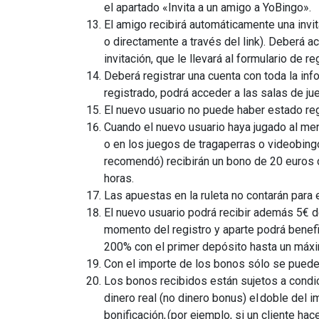
el apartado «Invita a un amigo a YoBingo».
El amigo recibirá automáticamente una invi
o directamente a través del link). Deberá a
invitación, que le llevará al formulario de r
Deberá registrar una cuenta con toda la inf
registrado, podrá acceder a las salas de ju
El nuevo usuario no puede haber estado reg
Cuando el nuevo usuario haya jugado al men
o en los juegos de tragaperras o videobing
recomendó) recibirán un bono de 20 euros 
horas.
Las apuestas en la ruleta no contarán para
El nuevo usuario podrá recibir además 5€ d
momento del registro y aparte podrá benefi
200% con el primer depósito hasta un máx
Con el importe de los bonos sólo se puede 
Los bonos recibidos están sujetos a condi
dinero real (no dinero bonus) el doble del 
bonificación, (por ejemplo, si un cliente ha