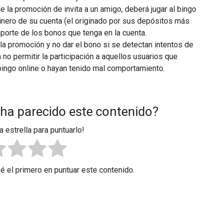
e la promoción de invita a un amigo, deberá jugar al bingo
 dinero de su cuenta (el originado por sus depósitos más
mporte de los bonos que tenga en la cuenta.
la promoción y no dar el bono si se detectan intentos de
 no permitir la participación a aquellos usuarios que
bingo online o hayan tenido mal comportamiento.
 ha parecido este contenido?
a estrella para puntuarlo!
Sé el primero en puntuar este contenido.