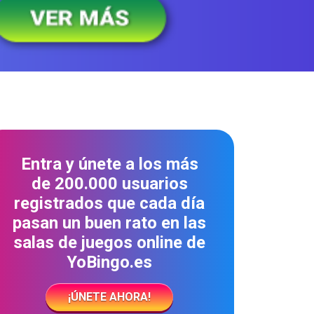
Entra y únete a los más
de 200.000 usuarios
registrados que cada día
pasan un buen rato en las
salas de juegos online de
YoBingo.es
¡ÚNETE AHORA!