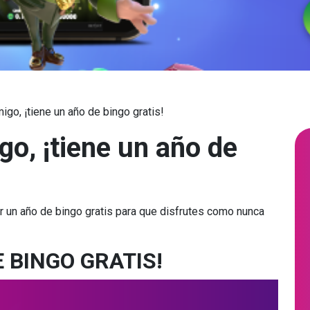
igo, ¡tiene un año de bingo gratis!
go, ¡tiene un año de
 un año de bingo gratis para que disfrutes como nunca
E BINGO GRATIS!