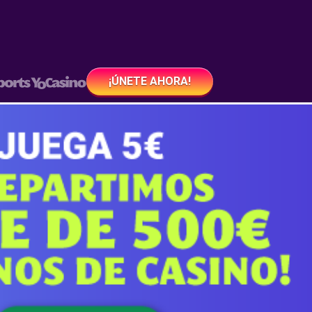
¡ÚNETE AHORA!