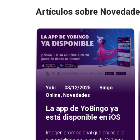
Artículos sobre Novedad
Yobi
|
03/12/2025
|
Bingo
Online
,
Novedades
La app de YoBingo ya
está disponible en iOS
Imagen promocional que anuncia la