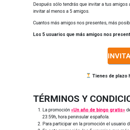
Después sólo tendrás que invitar a tus amigos 
invitar al menos a 5 amigos.
Cuantos más amigos nos presentes, más posibil
Los 5 usuarios que más amigos nos present
INVIT
Tienes de plazo 
TÉRMINOS Y CONDICI
La promoción
«Un año de bingo gratis»
de
23:59h, hora peninsular española.
Para participar en la promoción el usuario 