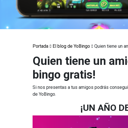
Portada
El blog de YoBingo
Quien tiene un am
Quien tiene un ami
bingo gratis!
Si nos presentas a tus amigos podrás conseguir
de YoBingo.
¡UN AÑO D