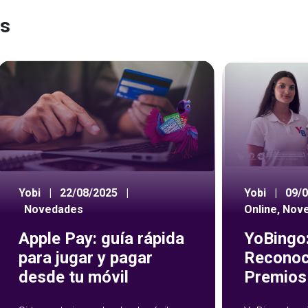
es
Yobi
|
22/08/2025
|
Yobi
|
09/
Novedades
Online
,
Nov
Apple Pay: guía rápida
YoBingo:
para jugar y pagar
Reconoc
desde tu móvil
Premios 