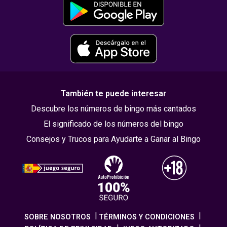
También te puede interesar
Descubre los números de bingo más cantados
El significado de los números del bingo
Consejos y Trucos para Ayudarte a Ganar al Bingo
SOBRE NOSOTROS
TÉRMINOS Y CONDICIONES