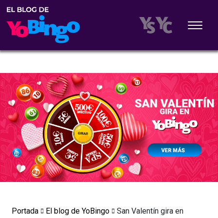
Portada
El blog de YoBingo
San Valentín gira en