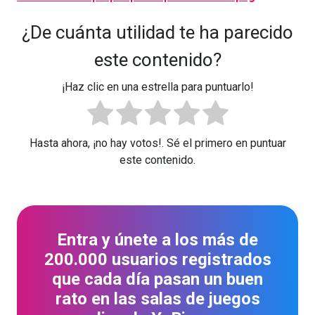
¿De cuánta utilidad te ha parecido
este contenido?
¡Haz clic en una estrella para puntuarlo!
Hasta ahora, ¡no hay votos!. Sé el primero en puntuar
este contenido.
Entra y únete a los más de
200.000 usuarios registrados
que cada día pasan un buen
rato en las salas de juegos