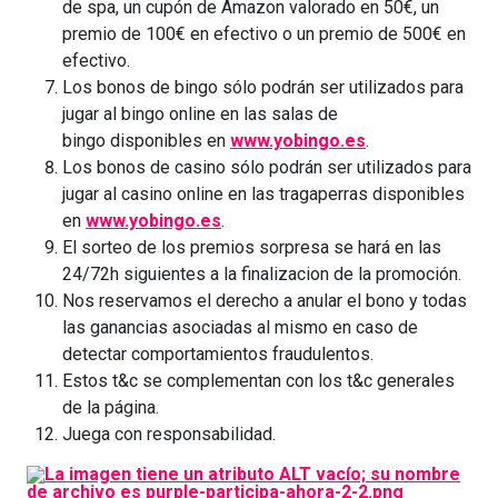
de spa, un cupón de Amazon valorado en 50€, un
premio de 100€ en efectivo o un premio de 500€ en
efectivo.
Los bonos de bingo sólo podrán ser utilizados para
jugar al bingo online en las salas de
bingo disponibles en
www.yobingo.es
.
Los bonos de casino sólo podrán ser utilizados para
jugar al casino online en las tragaperras disponibles
en
www.yobingo.es
.
El sorteo de los premios sorpresa se hará en las
24/72h siguientes a la finalizacion de la promoción.
Nos reservamos el derecho a anular el bono y todas
las ganancias asociadas al mismo en caso de
detectar comportamientos fraudulentos.
Estos t&c se complementan con los t&c generales
de la página.
Juega con responsabilidad.