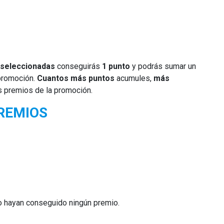
 seleccionadas
conseguirás
1 punto
y podrás sumar un
promoción.
Cuantos más puntos
acumules,
más
s premios de la promoción.
REMIOS
no hayan conseguido ningún premio.