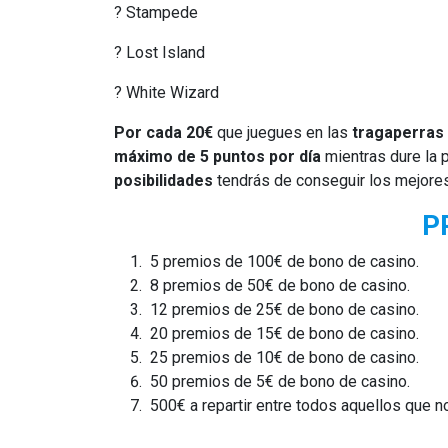
? Stampede
? Lost Island
? White Wizard
Por cada 20€
que juegues en las
tragaperras
máximo de 5 puntos por día
mientras dure la 
posibilidades
tendrás de conseguir los mejore
P
5 premios de 100€ de bono de casino.
8 premios de 50€ de bono de casino.
12 premios de 25€ de bono de casino.
20 premios de 15€ de bono de casino.
25 premios de 10€ de bono de casino.
50 premios de 5€ de bono de casino.
500€ a repartir entre todos aquellos que 