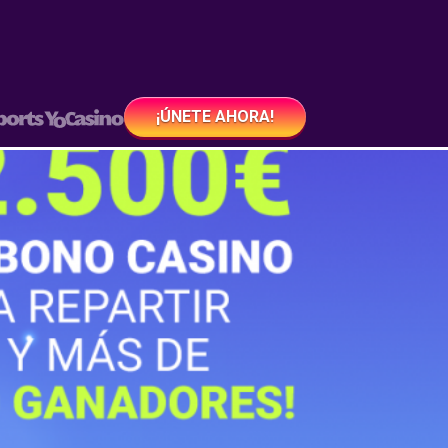
¡ÚNETE AHORA!