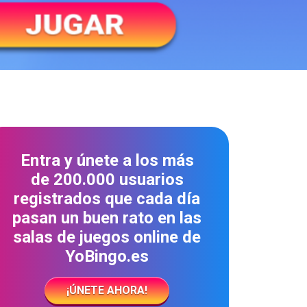
Entra y únete a los más
de 200.000 usuarios
registrados que cada día
pasan un buen rato en las
salas de juegos online de
YoBingo.es
¡ÚNETE AHORA!