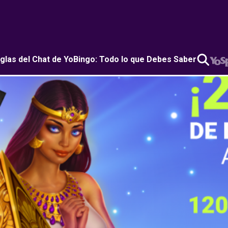
glas del Chat de YoBingo: Todo lo que Debes Saber