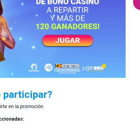
participar?
irte en la promoción.
ccionadas: