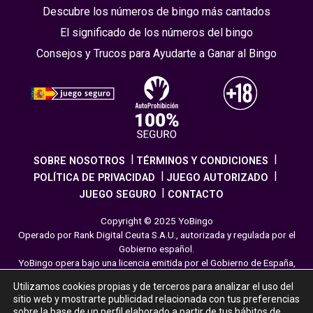
Descubre los números de bingo más cantados
El significado de los números del bingo
Consejos y Trucos para Ayudarte a Ganar al Bingo
SOBRE NOSOTROS
TÉRMINOS Y CONDICIONES
POLÍTICA DE PRIVACIDAD
JUEGO AUTORIZADO
JUEGO SEGURO
CONTACTO
Copyright © 2025 YoBingo
Operado por Rank Digital Ceuta S.A.U., autorizada y regulada por el
Gobierno español.
YoBingo opera bajo una licencia emitida por el Gobierno de España,
cumpliendo con todas las normativas de seguridad y
Utilizamos cookies propias y de terceros para analizar el uso del
responsabilidad en los juegos online. El juego es una forma de
sitio web y mostrarte publicidad relacionada con tus preferencias
entretenimiento cuya finalidad es ofrecer diversión y emoción a los
sobre la base de un perfil elaborado a partir de tus hábitos de