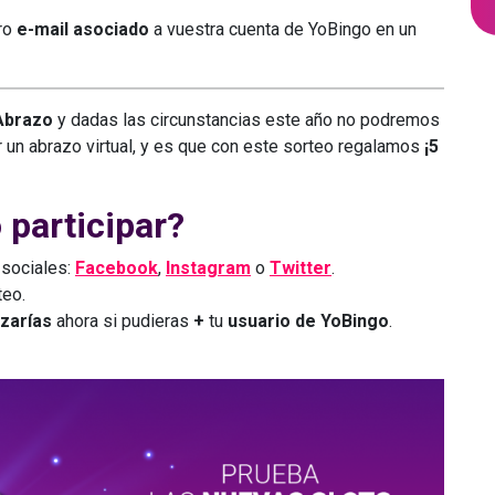
ro
e-mail asociado
a vuestra cuenta de YoBingo en un
 Abrazo
y dadas las circunstancias este año no podremos
 un abrazo virtual, y es que con este sorteo regalamos
¡5
participar?
 sociales:
Facebook
,
Instagram
o
Twitter
.
teo.
azarías
ahora si pudieras
+
tu
usuario de YoBingo
.