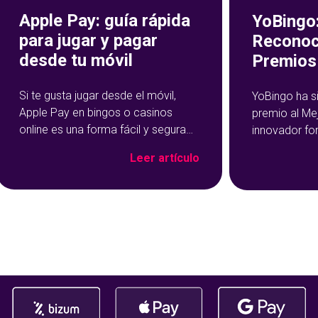
Apple Pay: guía rápida
YoBingo:
para jugar y pagar
Reconoc
desde tu móvil
Premios 
Si te gusta jugar desde el móvil,
YoBingo ha s
Apple Pay en bingos o casinos
premio al Me
online es una forma fácil y segura
innovador fo
de hacer tus depósitos. Este
Show de YoBi
Leer artículo
método de pago se ha vuelto muy
que ha trans
popular precisamente por su
del bingo onl
rapidez y facilidad de uso: con un
más entreteni
par de toques en tu dispositivo, ya
El reconocim
habrás cargado salgo en tu
durante la c
Premios Jdigi
celebrada