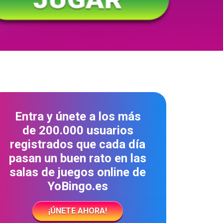
Entra y únete a los más
de 200.000 usuarios
registrados que cada día
pasan un buen rato en las
salas de juegos online de
YoBingo.es
¡ÚNETE AHORA!