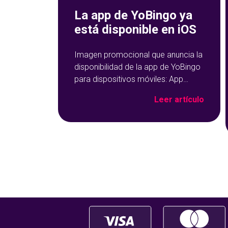
La app de YoBingo ya
está disponible en iOS
Imagen promocional que anuncia la
disponibilidad de la app de YoBingo
para dispositivos móviles: App
Store y Google Play sobre un fondo
Leer artículo
azul con detalles geométricos.