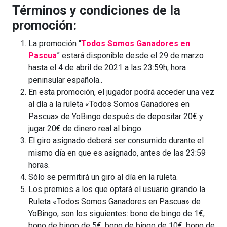
Términos y condiciones de la
promoción:
La promoción “
Todos Somos Ganadores en
Pascua
” estará disponible desde el 29 de marzo
hasta el 4 de abril de 2021 a las 23:59h, hora
peninsular española..
En esta promoción, el jugador podrá acceder una vez
al día a la ruleta «Todos Somos Ganadores en
Pascua» de YoBingo después de depositar 20€ y
jugar 20€ de dinero real al bingo.
El giro asignado deberá ser consumido durante el
mismo día en que es asignado, antes de las 23:59
horas.
Sólo se permitirá un giro al día en la ruleta.
Los premios a los que optará el usuario girando la
Ruleta «Todos Somos Ganadores en Pascua» de
YoBingo, son los siguientes: bono de bingo de 1€,
bono de bingo de 5€, bono de bingo de 10€, bono de