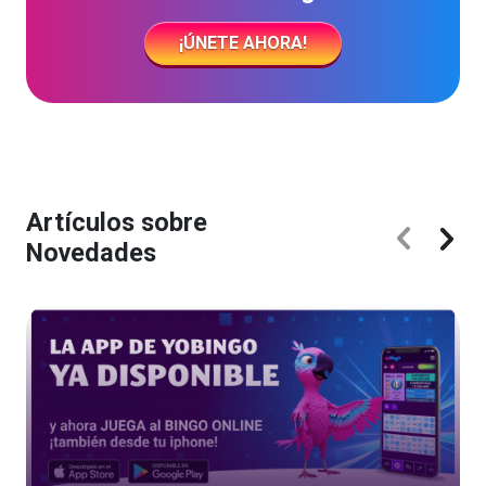
¡ÚNETE AHORA!
Artículos sobre
Novedades