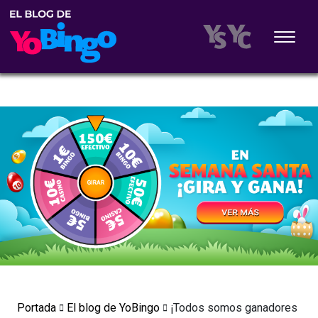
Portada
El blog de YoBingo
¡Todos somos ganadores