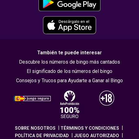
También te puede interesar
Descubre los números de bingo más cantados
El significado de los números del bingo
Consejos y Trucos para Ayudarte a Ganar al Bingo
SOBRE NOSOTROS
TÉRMINOS Y CONDICIONES
POLÍTICA DE PRIVACIDAD
JUEGO AUTORIZADO