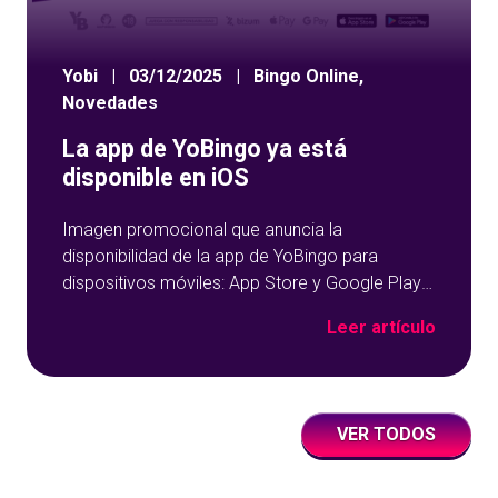
Yobi
|
03/12/2025
|
Bingo Online
,
Novedades
La app de YoBingo ya está
disponible en iOS
Imagen promocional que anuncia la
disponibilidad de la app de YoBingo para
dispositivos móviles: App Store y Google Play
sobre un fondo azul con detalles geométricos.
Leer artículo
VER TODOS