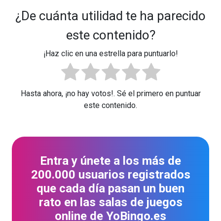
¿De cuánta utilidad te ha parecido
este contenido?
¡Haz clic en una estrella para puntuarlo!
Hasta ahora, ¡no hay votos!. Sé el primero en puntuar
este contenido.
Entra y únete a los más de
200.000 usuarios registrados
que cada día pasan un buen
rato en las salas de juegos
online de YoBingo.es