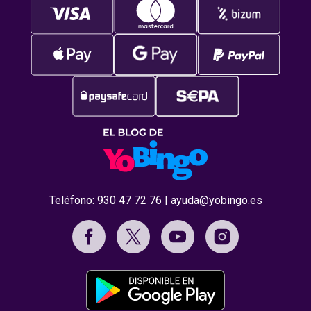
Teléfono:
930 47 72 76
|
ayuda@yobingo.es