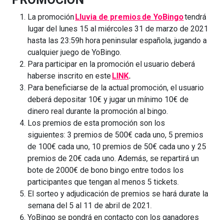
La promoción
Lluvia de premios de YoBingo
tendrá
lugar del lunes 15 al miércoles 31 de marzo de 2021
hasta las 23:59h hora peninsular española, jugando a
cualquier juego de YoBingo.
Para participar en la promoción el usuario deberá
haberse inscrito en este
LINK
.
Para beneficiarse de la actual promoción, el usuario
deberá depositar 10€ y jugar un mínimo 10€ de
dinero real durante la promoción al bingo.
Los premios de esta promoción son los
siguientes: 3 premios de 500€ cada uno, 5 premios
de 100€ cada uno, 10 premios de 50€ cada uno y 25
premios de 20€ cada uno. Además, se repartirá un
bote de 2000€ de bono bingo entre todos los
participantes que tengan al menos 5 tickets.
El sorteo y adjudicación de premios se hará durate la
semana del 5 al 11 de abril de 2021.
YoBingo se pondrá en contacto con los ganadores