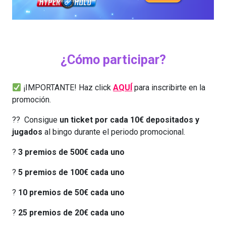
¿Cómo participar?
¡IMPORTANTE! Haz click
AQUÍ
para inscribirte en la
promoción.
?? Consigue
un ticket por cada 10€ depositados y
jugados
al bingo durante el periodo promocional.
?
3 premios de 500€ cada uno
?
5 premios de 100€ cada uno
?
10 premios de 50€ cada uno
?
25 premios de 20€ cada uno