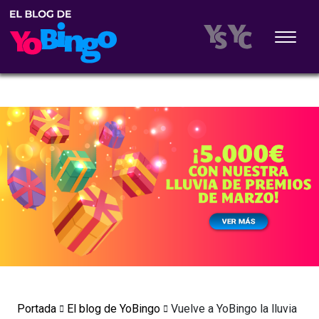
Portada
El blog de YoBingo
Vuelve a YoBingo la lluvia