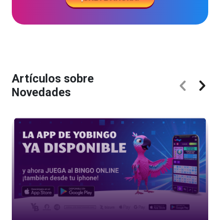
Artículos sobre
Novedades