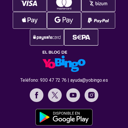
Teléfono:
930 47 72 76
|
ayuda@yobingo.es