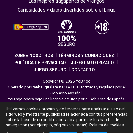
Las mejores tragaperras de vikingos
Curiosidades y datos divertidos sobre el bingo
SOBRE NOSOTROS
TÉRMINOS Y CONDICIONES
POLÍTICA DE PRIVACIDAD
JUEGO AUTORIZADO
JUEGO SEGURO
CONTACTO
Copyright © 2025 YoBingo
Operado por Rank Digital Ceuta S.A.U., autorizada y regulada por el
Gobierno español.
YoBingo opera bajo una licencia emitida por el Gobierno de España,
cumpliendo con todas las normativas de seguridad y
Utilizamos cookies propias y de terceros para analizar el uso del
responsabilidad en los juegos online. El juego es una forma de
sitio web y mostrarte publicidad relacionada con tus preferencias
entretenimiento cuya finalidad es ofrecer diversión y emoción a los
sobre la base de un perfil elaborado a partir de tus hábitos de
jugadores en nuestra página web. Juega con moderación siguiendo
navegación (por ejemplo, páginas visitadas).
Política de cookies
las pautas recomendadas para el juego responsable.