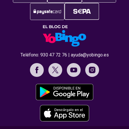
Teléfono:
930 47 72 76
|
ayuda@yobingo.es