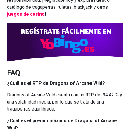
responsabilidad. ¡Regístrate hoy y explora nuestro
catálogo de tragaperras, ruletas, blackjack y otros
juegos de casino
!
FAQ
¿Cuál es el RTP de Dragons of Arcane Wild?
Dragons of Arcane Wild cuenta con un RTP del 94,42 % y
una volatilidad media, por lo que se trata de una
tragaperras equilibrada.
¿Cuál es el premio máximo de Dragons of Arcane
Wild?