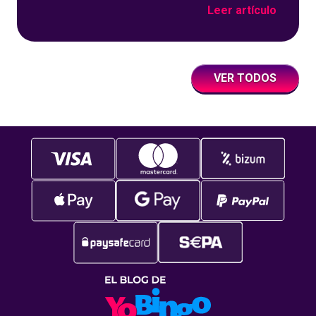
Leer artículo
de giros gratis muy potente. En esta reseña
sobre Haunted Crypt, analizamos todo lo que
necesitas saber: su temática y gráficos, cómo
funciona, su RTP, tabla de pagos
VER TODOS