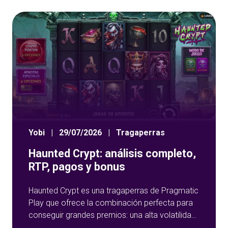
Yobi
|
29/07/2026
|
Tragaperras
Haunted Crypt: análisis completo,
RTP, pagos y bonus
Haunted Crypt es una tragaperras de Pragmatic
Play que ofrece la combinación perfecta para
conseguir grandes premios: una alta volatilidad,
multiplicadores que se acumulan y una función