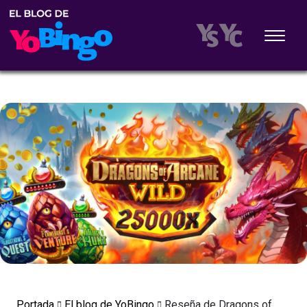
Portada
El blog de YoBingo
Reseña de Dragons of