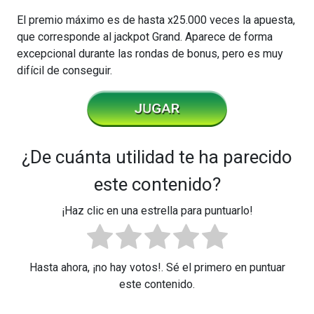
El premio máximo es de hasta x25.000 veces la apuesta,
que corresponde al jackpot Grand. Aparece de forma
excepcional durante las rondas de bonus, pero es muy
difícil de conseguir.
¿De cuánta utilidad te ha parecido
este contenido?
¡Haz clic en una estrella para puntuarlo!
Hasta ahora, ¡no hay votos!. Sé el primero en puntuar
este contenido.