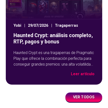
Yobi
|
29/07/2026
|
Tragaperras
Haunted Crypt: análisis completo,
RTP, pagos y bonus
Haunted Crypt es una tragaperras de Pragmatic
Play que ofrece la combinación perfecta para
conseguir grandes premios: una alta volatilidad,
multiplicadores que se acumulan y una función
Leer artículo
de giros gratis muy potente. En esta reseña
sobre Haunted Crypt, analizamos todo lo que
necesitas saber: su temática y gráficos, cómo
funciona, su RTP, tabla de pagos
VER TODOS