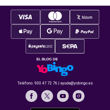
Teléfono:
930 47 72 76
|
ayuda@yobingo.es