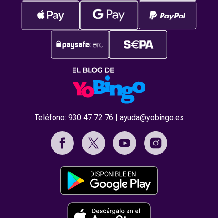
Teléfono:
930 47 72 76
|
ayuda@yobingo.es