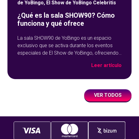
de YoBingo
,
El Show de YoBingo Celebritis
¿Qué es la sala SHOW90? Cómo
funciona y qué ofrece
La sala SHOW90 de YoBingo es un espacio
exclusivo que se activa durante los eventos
especiales de El Show de YoBingo, ofreciendo
una experiencia única de bingo en directo.
Leer artículo
Pensada para momentos concretos, esta sala
combina partidas dinámicas, premios
destacados y la presencia de invitados,
creando un entorno donde el entretenimiento
VER TODOS
va más allá del