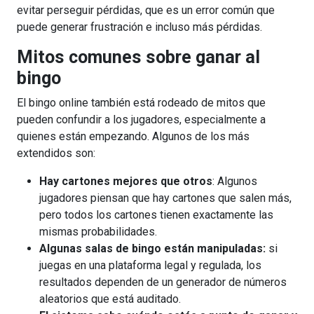
evitar perseguir pérdidas, que es un error común que
puede generar frustración e incluso más pérdidas.
Mitos comunes sobre ganar al
bingo
El bingo online también está rodeado de mitos que
pueden confundir a los jugadores, especialmente a
quienes están empezando. Algunos de los más
extendidos son:
Hay cartones mejores que otros
: Algunos
jugadores piensan que hay cartones que salen más,
pero todos los cartones tienen exactamente las
mismas probabilidades.
Algunas salas de bingo están manipuladas:
si
juegas en una plataforma legal y regulada, los
resultados dependen de un generador de números
aleatorios que está auditado.