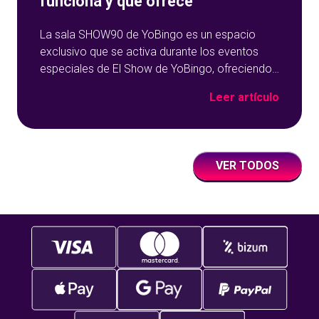
funciona y qué ofrece
La sala SHOW90 de YoBingo es un espacio
exclusivo que se activa durante los eventos
especiales de El Show de YoBingo, ofreciendo
una experiencia única de bingo en directo.
Leer artículo
Pensada para momentos concretos, esta sala
combina partidas dinámicas, premios
destacados y la presencia de invitados,
creando un entorno donde el entretenimiento
VER TODOS
va más allá del