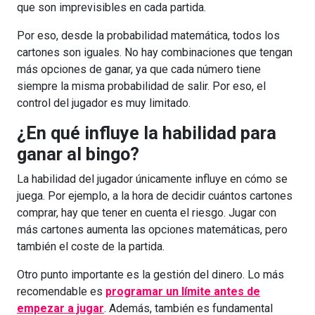
que son imprevisibles en cada partida.
Por eso, desde la probabilidad matemática, todos los
cartones son iguales. No hay combinaciones que tengan
más opciones de ganar, ya que cada número tiene
siempre la misma probabilidad de salir. Por eso, el
control del jugador es muy limitado.
¿En qué influye la habilidad para
ganar al bingo?
La habilidad del jugador únicamente influye en cómo se
juega. Por ejemplo, a la hora de decidir cuántos cartones
comprar, hay que tener en cuenta el riesgo. Jugar con
más cartones aumenta las opciones matemáticas, pero
también el coste de la partida.
Otro punto importante es la gestión del dinero. Lo más
recomendable es
programar un límite antes de
empezar a jugar
. Además, también es fundamental