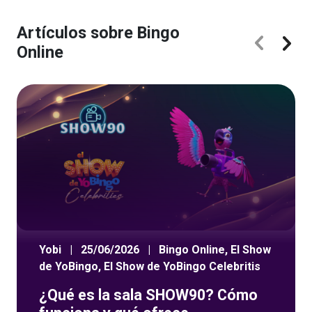
Artículos sobre Bingo
Online
Yobi
|
25/06/2026
|
Bingo Online
,
El Show
de YoBingo
,
El Show de YoBingo Celebritis
¿Qué es la sala SHOW90? Cómo