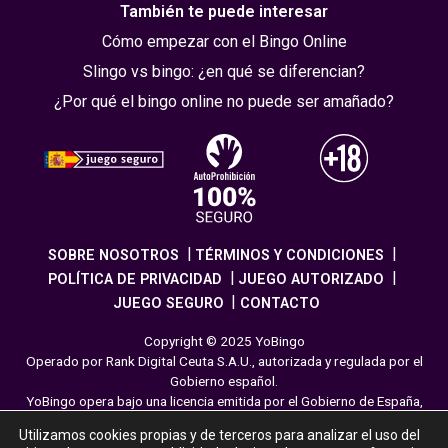
También te puede interesar
Cómo empezar con el Bingo Online
Slingo vs bingo: ¿en qué se diferencian?
¿Por qué el bingo online no puede ser amañado?
SOBRE NOSOTROS
TÉRMINOS Y CONDICIONES
POLÍTICA DE PRIVACIDAD
JUEGO AUTORIZADO
JUEGO SEGURO
CONTACTO
Copyright © 2025 YoBingo
Operado por Rank Digital Ceuta S.A.U., autorizada y regulada por el
Gobierno español.
YoBingo opera bajo una licencia emitida por el Gobierno de España,
cumpliendo con todas las normativas de seguridad y
Utilizamos cookies propias y de terceros para analizar el uso del
responsabilidad en los juegos online. El juego es una forma de