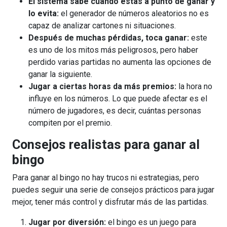
El sistema sabe cuándo estás a punto de ganar y
lo evita:
el generador de números aleatorios no es
capaz de analizar cartones ni situaciones.
Después de muchas pérdidas, toca ganar:
este
es uno de los mitos más peligrosos, pero haber
perdido varias partidas no aumenta las opciones de
ganar la siguiente.
Jugar a ciertas horas da más premios:
la hora no
influye en los números. Lo que puede afectar es el
número de jugadores, es decir, cuántas personas
compiten por el premio.
Consejos realistas para ganar al
bingo
Para ganar al bingo no hay trucos ni estrategias, pero
puedes seguir una serie de consejos prácticos para jugar
mejor, tener más control y disfrutar más de las partidas.
Jugar por diversión:
el bingo es un juego para