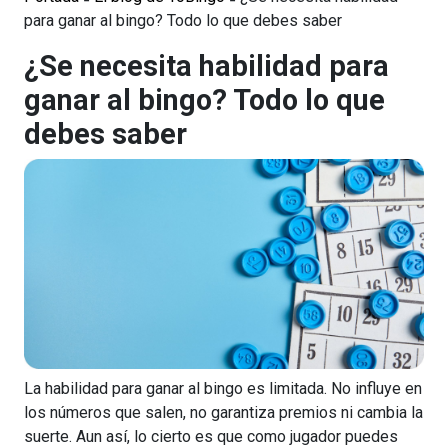
para ganar al bingo? Todo lo que debes saber
¿Se necesita habilidad para
ganar al bingo? Todo lo que
debes saber
La habilidad para ganar al bingo es limitada. No influye en
los números que salen, no garantiza premios ni cambia la
suerte. Aun así, lo cierto es que como jugador puedes