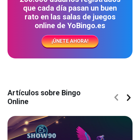
que cada día pasan un buen
rato en las salas de juegos
online de YoBingo.es
¡ÚNETE AHORA!
Artículos sobre Bingo
Online