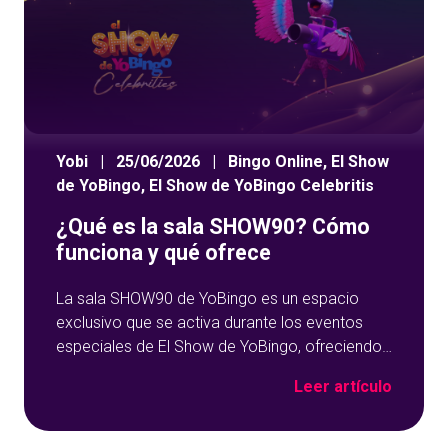
Yobi
|
25/06/2026
|
Bingo Online
,
El Show
de YoBingo
,
El Show de YoBingo Celebritis
¿Qué es la sala SHOW90? Cómo
funciona y qué ofrece
La sala SHOW90 de YoBingo es un espacio
exclusivo que se activa durante los eventos
especiales de El Show de YoBingo, ofreciendo
una experiencia única de bingo en directo.
Leer artículo
Pensada para momentos concretos, esta sala
combina partidas dinámicas, premios
destacados y la presencia de invitados,