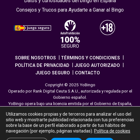
Datos y curiosidades del bingo en España
Consejos y Trucos para Ayudarte a Ganar al Bingo
SOBRE NOSOTROS
TÉRMINOS Y CONDICIONES
POLÍTICA DE PRIVACIDAD
JUEGO AUTORIZADO
JUEGO SEGURO
CONTACTO
Copyright © 2025 YoBingo
Operado por Rank Digital Ceuta S.A.U., autorizada y regulada por el
Gobierno español.
YoBingo opera bajo una licencia emitida por el Gobierno de España,
cumpliendo con todas las normativas de seguridad y
Utilizamos cookies propias y de terceros para analizar el uso del
responsabilidad en los juegos online. El juego es una forma de
sitio web y mostrarte publicidad relacionada con tus preferencias
entretenimiento cuya finalidad es ofrecer diversión y emoción a los
sobre la base de un perfil elaborado a partir de tus hábitos de
jugadores en nuestra página web. Juega con moderación siguiendo
navegación (por ejemplo, páginas visitadas).
Política de cookies
las pautas recomendadas para el juego responsable.