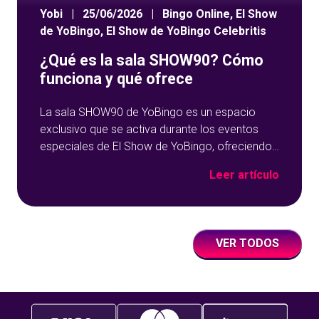
Yobi
|
25/06/2026
|
Bingo Online
,
El Show
de YoBingo
,
El Show de YoBingo Celebritis
¿Qué es la sala SHOW90? Cómo
funciona y qué ofrece
La sala SHOW90 de YoBingo es un espacio
exclusivo que se activa durante los eventos
especiales de El Show de YoBingo, ofreciendo
una experiencia única de bingo en directo.
Leer artículo
Pensada para momentos concretos, esta sala
combina partidas dinámicas, premios
destacados y la presencia de invitados,
creando un entorno donde el entretenimiento
VER TODOS
va más allá del