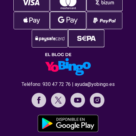
Teléfono:
930 47 72 76
|
ayuda@yobingo.es