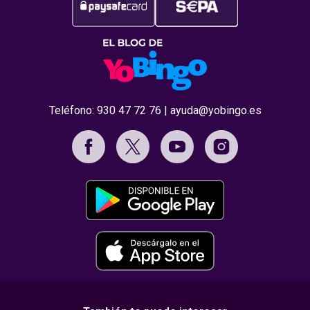
Teléfono:
930 47 72 76
|
ayuda@yobingo.es