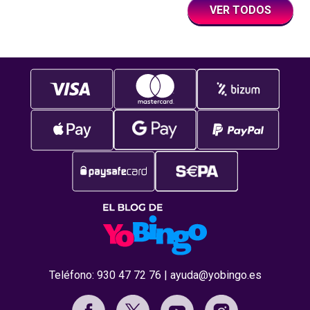
VER TODOS
Teléfono:
930 47 72 76
|
ayuda@yobingo.es