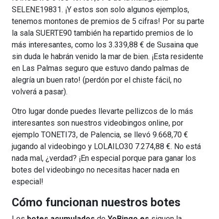
SELENE19831. ¡Y estos son solo algunos ejemplos,
tenemos montones de premios de 5 cifras! Por su parte
la sala SUERTE90 también ha repartido premios de lo
más interesantes, como los 3.339,88 € de Susaina que
sin duda le habrán venido la mar de bien. ¡Esta residente
en Las Palmas seguro que estuvo dando palmas de
alegría un buen rato! (perdón por el chiste fácil, no
volverá a pasar).
Otro lugar donde puedes llevarte pellizcos de lo más
interesantes son nuestros videobingos online, por
ejemplo TONETI73, de Palencia, se llevó 9.668,70 €
jugando al videobingo y LOLAILO30 7.274,88 €. No está
nada mal, ¿verdad? ¡En especial porque para ganar los
botes del videobingo no necesitas hacer nada en
especial!
Cómo funcionan nuestros botes
Los
botes acumulados
de
YoBingo.es
siguen la