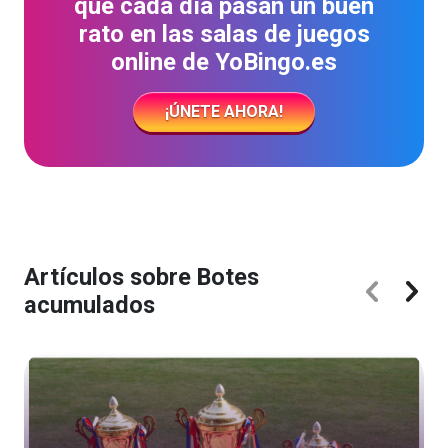
que cada día pasan un buen
rato en las salas de juegos
online de YoBingo.es
¡ÚNETE AHORA!
Artículos sobre Botes
acumulados