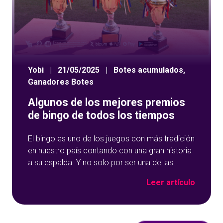
Yobi
|
21/05/2025
|
Botes acumulados
,
Ganadores Botes
Algunos de los mejores premios
de bingo de todos los tiempos
El bingo es uno de los juegos con más tradición
en nuestro país contando con una gran historia
a su espalda. Y no solo por ser una de las
opciones que más éxito tiene en nuestro portal
Leer artículo
de juegos de tómbola, YoBingo, sino porque es
un juego súper accesible para todos los
usuarios y que