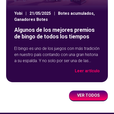
Yobi
|
21/05/2025
|
Botes acumulados
,
Ganadores Botes
Algunos de los mejores premios
de bingo de todos los tiempos
El bingo es uno de los juegos con más tradición
en nuestro país contando con una gran historia
a su espalda. Y no solo por ser una de las
opciones que más éxito tiene en nuestro portal
Leer artículo
de juegos de tómbola, YoBingo, sino porque es
un juego súper accesible para todos los
usuarios y que
VER TODOS