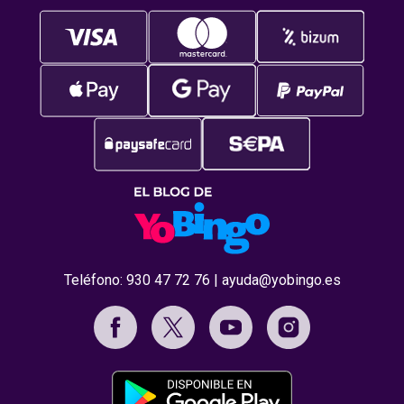
Teléfono:
930 47 72 76
|
ayuda@yobingo.es