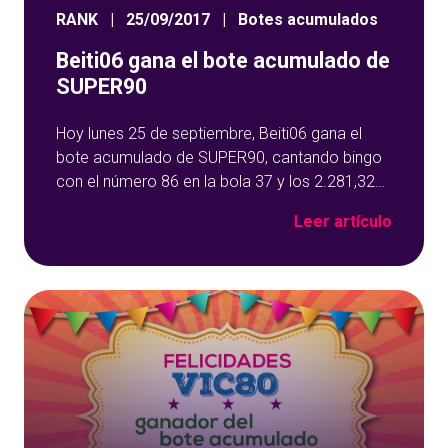
RANK
|
25/09/2017
|
Botes acumulados
Beiti06 gana el bote acumulado de
SUPER90
Hoy lunes 25 de septiembre, Beiti06 gana el
bote acumulado de SUPER90, cantando bingo
con el número 86 en la bola 37 y los 2.281,32
euros del bote se han ido para León. Beiti06
Leer artículo
gana el bote acumulado de SUPER90 Durante
este mes de septiembre estamos que no
paramos repartiendo botes acumulados en
nuestras salas de