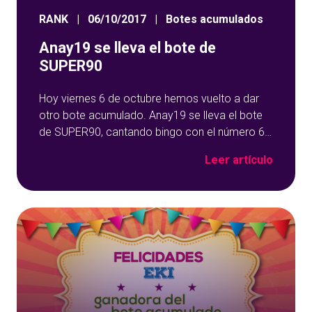
RANK
|
06/10/2017
|
Botes acumulados
Anay19 se lleva el bote de
SUPER90
Hoy viernes 6 de octubre hemos vuelto a dar
otro bote acumulado. Anay19 se lleva el bote
de SUPER90, cantando bingo con el número 67
en la bola 36 y los 1.517,05€ del acumulado se
Leer artículo
han ido para Madrid. Anay19 se lleva el bote de
SUPER90 En estos días hemos repartido miles
de euros en