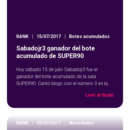
RANK
|
15/07/2017
|
Botes acumulados
Sabadojr3 ganador del bote
acumulado de SUPER90
Hoy sábado 15 de julio Sabadojr3 fue el
ganador del bote acumulado de la sala
SUPER90. Cantó bingo con el número 3 en la
bola 36 y los 26.997,48 euros del bote se
Leer artículo
fueron para Madrid. ¡Enhorabuena al ganador
del bote acumulado! No dejes pasar la
oportunidad de ser tú el siguiente ganador. Ven
y disfruta en nuestras salas de
RANK
|
03/07/2017
|
Novedades