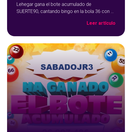
Lehegar gana el bote acumulado de
SUERTE90, cantando bingo en la bola 36 con el
número 19 y los 7.135,38 euros del bote se
Leer artículo
fueron para Cádiz. Lehegar gana el bote
acumulado de SUERTE90 ¡Enhorabuena
Lehegar! Si quieres ser el siguiente ganador de
algunos de nuestros fantásticos botes
acumulados no