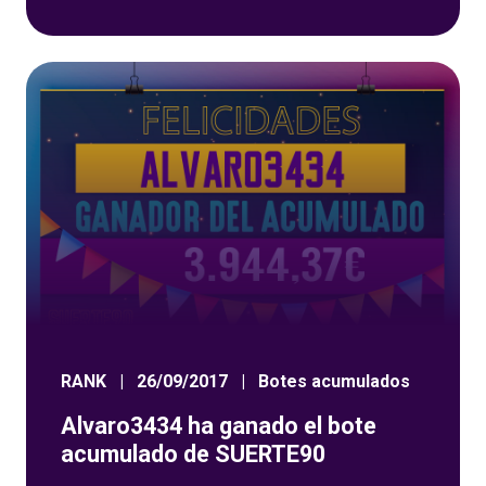
Puleva! Anímate porque tu puedes ser el
siguiente ganador de alguno de los botes
acumulados
RANK
|
26/09/2017
|
Botes acumulados
Alvaro3434 ha ganado el bote
acumulado de SUERTE90