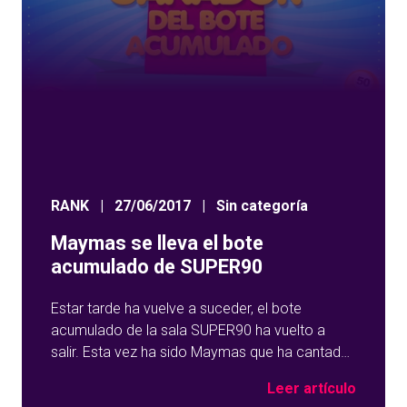
RANK
|
27/06/2017
|
Sin categoría
Maymas se lleva el bote
acumulado de SUPER90
Estar tarde ha vuelve a suceder, el bote
acumulado de la sala SUPER90 ha vuelto a
salir. Esta vez ha sido Maymas que ha cantado
bingo con el número 1 en la bola 36 y los
Leer artículo
1.249,85 euros del bote se han ido para Toledo.