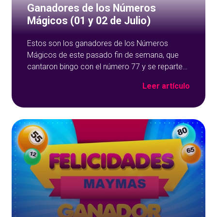
Ganadores de los Números
Mágicos (01 y 02 de Julio)
Estos son los ganadores de los Números
Mágicos de este pasado fin de semana, que
cantaron bingo con el número 77 y se reparten
un bote de 300 euros. Ganadores de los
Leer artículo
números mágicos – 77 Barto,
josemanuel1967, koloma, Uriel94, tentidiego,
jlsap, Monalisa58, Ana60, Manassas,
GanaBingos, Claripa733 todos con 23,07 euros
de premio