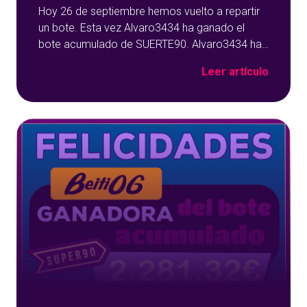
Hoy 26 de septiembre hemos vuelto a repartir
un bote. Esta vez Alvaro3434 ha ganado el
bote acumulado de SUERTE90. Alvaro3434 ha
cantado bingo en la bola 35 con el número
Leer artículo
también 35 y los 3.944,37 euros del acumulado
se van para Soria. Alvaro3434 ha ganado el
bote acumulado de SUERTE90 ¡Enhorabuena
Alvaro3434! Durante este mes