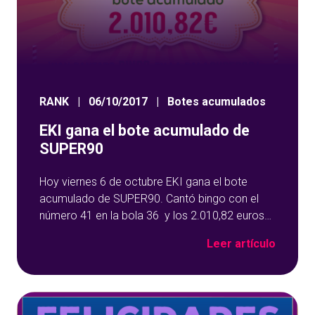
RANK
|
06/10/2017
|
Botes acumulados
EKI gana el bote acumulado de
SUPER90
Hoy viernes 6 de octubre EKI gana el bote
acumulado de SUPER90. Cantó bingo con el
número 41 en la bola 36 y los 2.010,82 euros
del bote se fueron para Madrid. EKI gana el
Leer artículo
bote acumulado de SUPER90 ¡Enhorabuena
EKI! No dejes pasar esta oportunidad en la que
no paramos de repartir botes. Juega