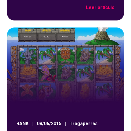
sólo tendrás que jugar un mínimo de 10€ en
Leer artículo
nuestros nuevos juegos de TRAGAPERRAS Y
VIDEOBINGO. Si, así es, juega al menos 10€ en
cualquiera de nuestros juegos de Tragaperras y
VideoBingo este
RANK
|
08/06/2015
|
Tragaperras