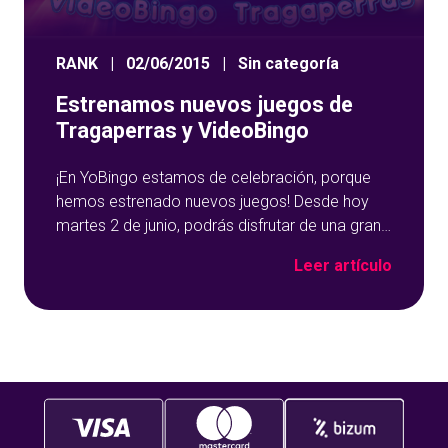
RANK
|
02/06/2015
|
Sin categoría
Estrenamos nuevos juegos de
Tragaperras y VideoBingo
¡En YoBingo estamos de celebración, porque
hemos estrenado nuevos juegos! Desde hoy
martes 2 de junio, podrás disfrutar de una gran
variedad de juegos de Tragaperras (también
Leer artículo
conocidas como Slots por su término inglés) y
de VideoBingo, con un total de más de 30
juegos entre las dos modalidades. No te los
pierdas, entra ya