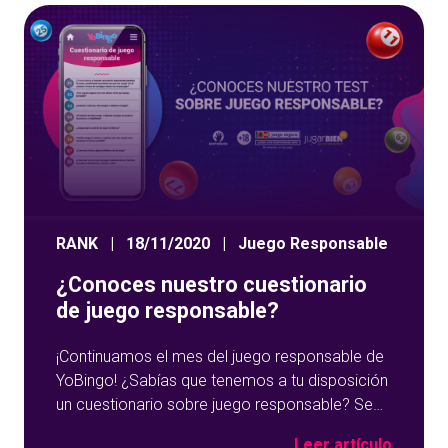
mayo, los límites que te aparecen por
RANK
|
18/11/2020
|
Juego Responsable
¿Conoces nuestro cuestionario
de juego responsable?
¡Continuamos el mes del juego responsable de
YoBingo! ¿Sabías que tenemos a tu disposición
un cuestionario sobre juego responsable? Se
trata de un test de autoevaluación en el que
Leer artículo