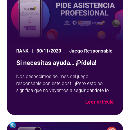
RANK
|
30/11/2020
|
Juego Responsable
Si necesitas ayuda… ¡Pídela!
Nos despedimos del mes del juego
responsable con este post… ¡Pero esto no
significa que no vayamos a seguir dandote los
mejores consejos para que juegues siempre al
Leer artículo
bingo con responsabilidad! En este caso
queremos aconsejarte que si sientes que tienes
un problema con el juego, no dudes en pedir
asistencia profesional. Desde YoBingo