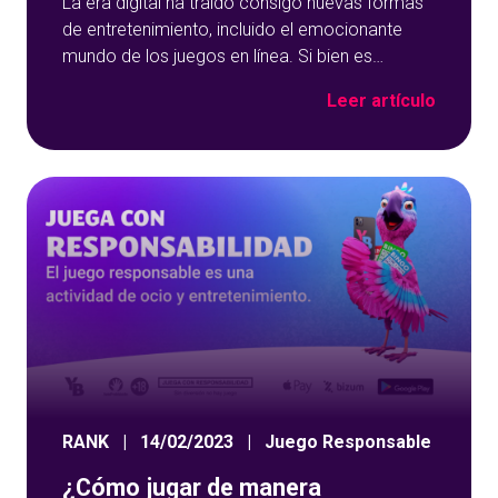
La era digital ha traído consigo nuevas formas
de entretenimiento, incluido el emocionante
mundo de los juegos en línea. Si bien es
divertido sumergirse en estas experiencias
Leer artículo
virtuales, también es crucial mantener un
equilibrio saludable. En este artículo,
exploraremos la importancia de tomar
descansos y adoptar hábitos saludables
mientras juegas en línea, asegurando que tu
RANK
|
14/02/2023
|
Juego Responsable
¿Cómo jugar de manera