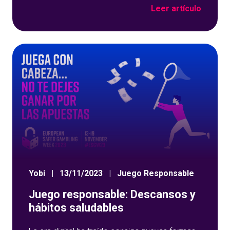
ganar. Sin embargo, en medio de la diversión,
Leer artículo
es esencial abordar un aspecto crítico: la
responsabilidad en el juego. En este artículo,
exploramos una estrategia clave para
mantener el control y
Yobi
|
13/11/2023
|
Juego Responsable
Juego responsable: Descansos y
hábitos saludables