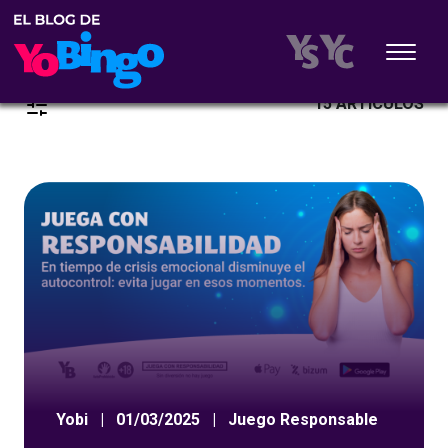
15 ARTÍCULOS
Yobi
|
01/03/2025
|
Juego Responsable