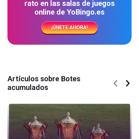
rato en las salas de juegos
online de YoBingo.es
¡ÚNETE AHORA!
Artículos sobre Botes
acumulados