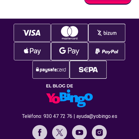
Teléfono:
930 47 72 76
|
ayuda@yobingo.es