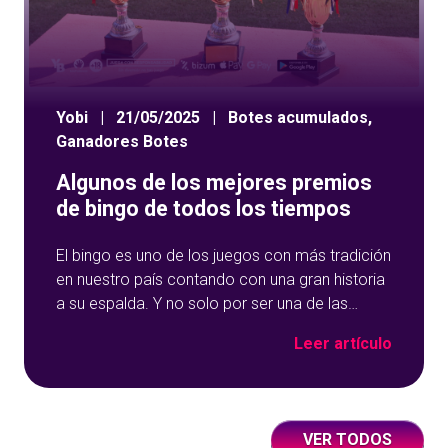
Yobi
|
21/05/2025
|
Botes acumulados
,
Ganadores Botes
Algunos de los mejores premios
de bingo de todos los tiempos
El bingo es uno de los juegos con más tradición
en nuestro país contando con una gran historia
a su espalda. Y no solo por ser una de las
opciones que más éxito tiene en nuestro portal
Leer artículo
de juegos de tómbola, YoBingo, sino porque es
un juego súper accesible para todos los
usuarios y que
VER TODOS