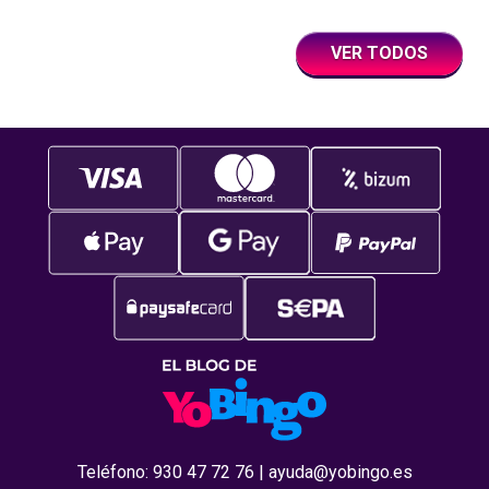
usuarios y que
VER TODOS
Teléfono:
930 47 72 76
|
ayuda@yobingo.es