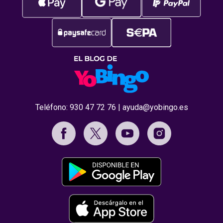
Teléfono:
930 47 72 76
|
ayuda@yobingo.es