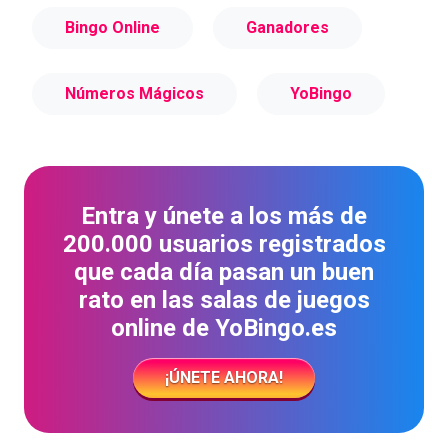
Bingo Online
Ganadores
Números Mágicos
YoBingo
Entra y únete a los más de
200.000 usuarios registrados
que cada día pasan un buen
rato en las salas de juegos
online de YoBingo.es
¡ÚNETE AHORA!