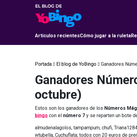
Articulos recientes
Cómo jugar a la ruleta
Re
Portada
El blog de YoBingo
Ganadores Númer
Ganadores Número
octubre)
Estos son los ganadores de los
Números Mág
bingo
con el
número 7
y se reparten un bote d
almudenalagolos, tampampum, chufi, Triana1284, 
wtubella, Cuchuflata; todos con 20 euros de pre