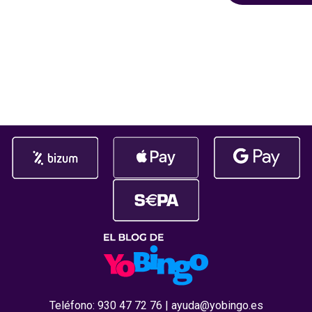
afortunad@ q
ha embolsado
145.108,47€!
da gusto
Teléfono:
930 47 72 76
|
ayuda@yobingo.es