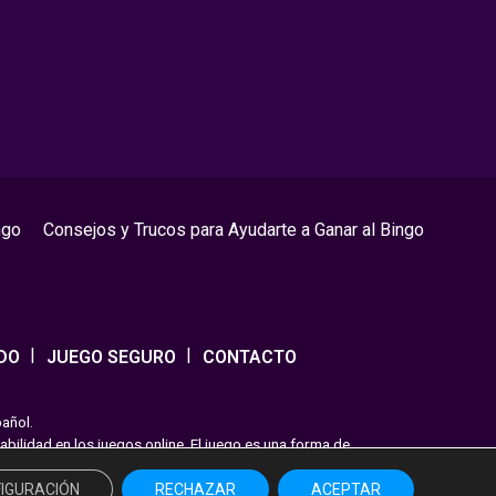
ngo
Consejos y Trucos para Ayudarte a Ganar al Bingo
DO
JUEGO SEGURO
CONTACTO
pañol.
ilidad en los juegos online. El juego es una forma de
endo las pautas recomendadas para el juego responsable.
IGURACIÓN
RECHAZAR
ACEPTAR