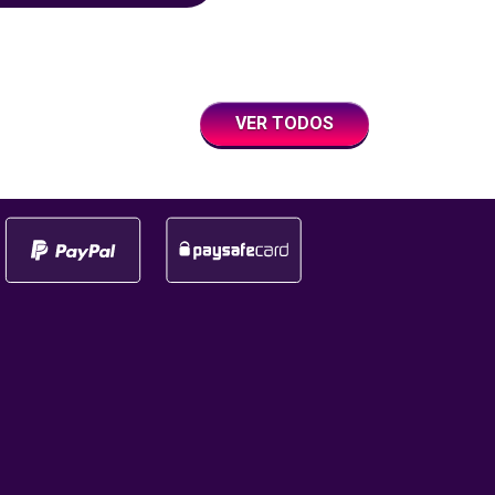
hemos vuelto a superar! ¿Qui
ue lo ha logrado y se
saber de qué cantidad estam
 la bonita cifra de
hablando? Sigue
 ¡Enhorabuena!
Así
VER TODOS