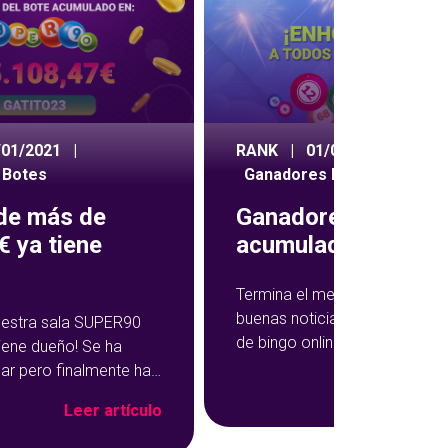
/01/2021
|
RANK
|
01/09/2020
|
 Botes
Ganadores Botes
 de más de
Ganadores botes
 ya tiene
acumulados agost
Termina el mes de agosto co
buenas noticias para los juga
nuestra sala SUPER90
de bingo online. Sobre todo pa
tiene dueño! Se ha
ganador de nuestro bote. Por
ar pero finalmente ha
Leer ar
hace un mes os anunciábamo
 este fin de semana y
Leer artículo
bote acumulado más alto de 
000€ tienen nuevo
historia de YoBingo, ¡y este m
ito23 ha sido el/la