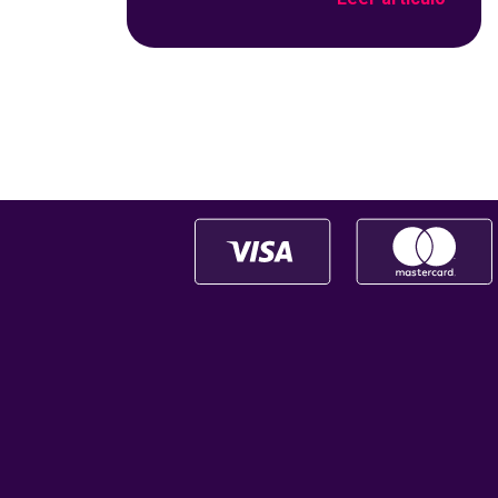
las opciones que más éxito tiene en
nuestro portal de juegos de
tómbola, YoBingo, sino porque es
un juego súper accesible para
todos los usuarios y que