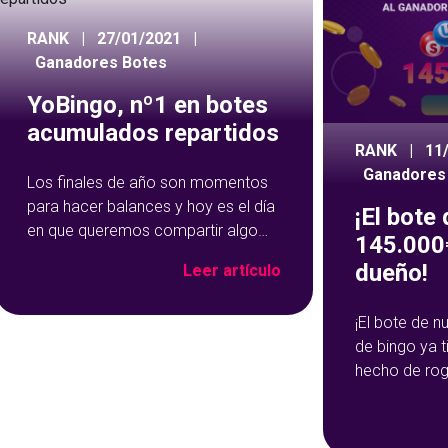
RANK
|
27/01/2021
|
Ganadores Botes
YoBingo, nº1 en botes
acumulados repartidos
RANK
|
11
Ganadores
Los finales de año son momentos
para hacer balances y hoy es el día
¡El bote
en que queremos compartir algo
145.000€
con vosotros, ya que sois los
dueño!
Leer artículo
principales protagonistas. ¡Vosotros
nos habéis convertido en lo que
¡El bote de 
somos! Vosotros habéis
de bingo ya 
conseguido que YoBingo sea una
hecho de rog
de las mejores plataformas de
sido durante
bingo online del pais y el ¡nº1 en
más de 145.
ganador. ¡Gat