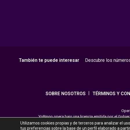
También te puede interesar
Descubre los número
SOBRE NOSOTROS
TÉRMINOS Y CON
Opera
YoBingo opera bajo una licencia emitida por el Gobie
entretenimiento cuya finalidad es ofrecer diversión y 
Utilizamos cookies propias y de terceros para analizar el us
tus preferencias sobre la base de un perfil elaborado a part