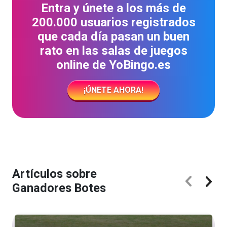
Entra y únete a los más de
200.000 usuarios registrados
que cada día pasan un buen
rato en las salas de juegos
online de YoBingo.es
¡ÚNETE AHORA!
Artículos sobre
Ganadores Botes