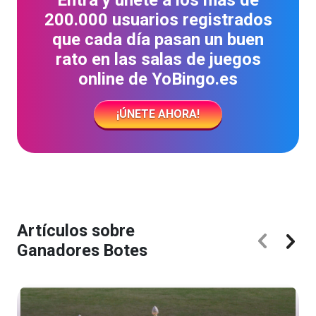
Entra y únete a los más de
200.000 usuarios registrados
que cada día pasan un buen
rato en las salas de juegos
online de YoBingo.es
¡ÚNETE AHORA!
Artículos sobre
Ganadores Botes