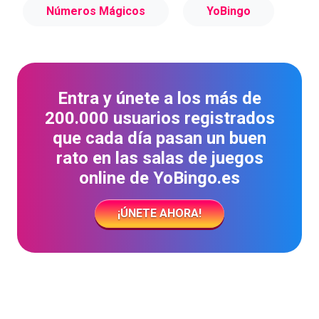
Números Mágicos
YoBingo
Entra y únete a los más de
200.000 usuarios registrados
que cada día pasan un buen
rato en las salas de juegos
online de YoBingo.es
¡ÚNETE AHORA!