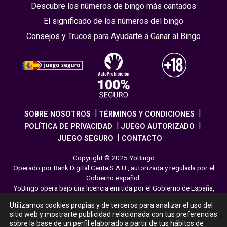
Descubre los números de bingo más cantados
El significado de los números del bingo
Consejos y Trucos para Ayudarte a Ganar al Bingo
SOBRE NOSOTROS
TÉRMINOS Y CONDICIONES
POLÍTICA DE PRIVACIDAD
JUEGO AUTORIZADO
JUEGO SEGURO
CONTACTO
Copyright © 2025 YoBingo
Operado por Rank Digital Ceuta S.A.U., autorizada y regulada por el
Gobierno español.
YoBingo opera bajo una licencia emitida por el Gobierno de España,
cumpliendo con todas las normativas de seguridad y
Utilizamos cookies propias y de terceros para analizar el uso del
responsabilidad en los juegos online. El juego es una forma de
sitio web y mostrarte publicidad relacionada con tus preferencias
entretenimiento cuya finalidad es ofrecer diversión y emoción a los
sobre la base de un perfil elaborado a partir de tus hábitos de