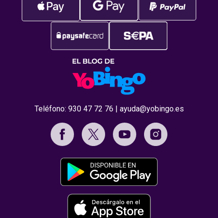
Teléfono:
930 47 72 76
|
ayuda@yobingo.es