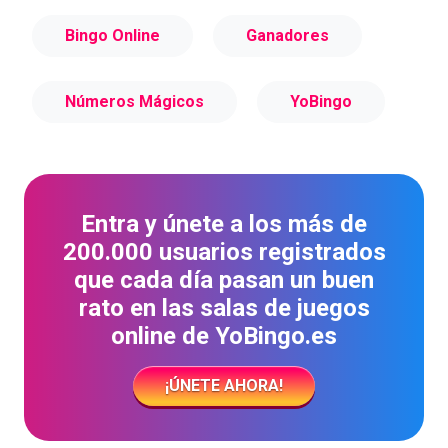
Bingo Online
Ganadores
Números Mágicos
YoBingo
Entra y únete a los más de
200.000 usuarios registrados
que cada día pasan un buen
rato en las salas de juegos
online de YoBingo.es
¡ÚNETE AHORA!