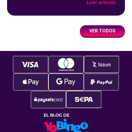
Leer artículo
de juegos de tómbola, YoBingo, sino porque es
un juego súper accesible para todos los
usuarios y que
VER TODOS