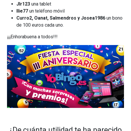
Jlr123
una tablet
Ilie77
un teléfono móvil
Curro2, Oanat, Salmendros y Josea1986
un bono
de 100 euros cada uno.
¡¡¡Enhorabuena a todos!!!
¿De cuánta utilidad te ha parecido