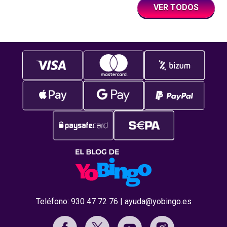
VER TODOS
Teléfono:
930 47 72 76
|
ayuda@yobingo.es