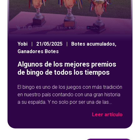
Yobi
|
21/05/2025
|
Botes acumulados
,
Ganadores Botes
Algunos de los mejores premios
de bingo de todos los tiempos
El bingo es uno de los juegos con más tradición
en nuestro país contando con una gran historia
a su espalda. Y no solo por ser una de las
opciones que más éxito tiene en nuestro portal
Leer artículo
de juegos de tómbola, YoBingo, sino porque es
un juego súper accesible para todos los
usuarios y que