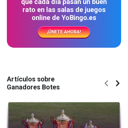
que cada día pasan un buen
rato en las salas de juegos
online de YoBingo.es
¡ÚNETE AHORA!
Artículos sobre
Ganadores Botes